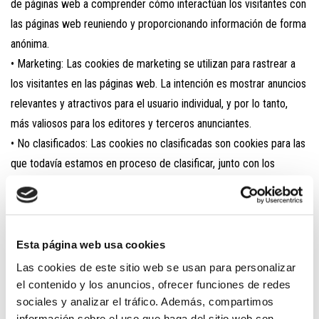
de páginas web a comprender cómo interactúan los visitantes con
las páginas web reuniendo y proporcionando información de forma
anónima.
• Marketing: Las cookies de marketing se utilizan para rastrear a
los visitantes en las páginas web. La intención es mostrar anuncios
relevantes y atractivos para el usuario individual, y por lo tanto,
más valiosos para los editores y terceros anunciantes.
• No clasificados: Las cookies no clasificadas son cookies para las
que todavía estamos en proceso de clasificar, junto con los
proveedores de cookies individuales.
TIPOS DE COOKIES UTILIZADAS POR
ESTE SITIO WEB
Esta página web usa cookies
Las cookies de este sitio web se usan para personalizar
Las
cookies utilizadas en
https://www.yolandaperezpsicologa.es
el contenido y los anuncios, ofrecer funciones de redes
pueden ser propias, de sesión y de terceras personas, y nos
sociales y analizar el tráfico. Además, compartimos
permiten almacenar y acceder a información relativa al idioma, el
información sobre el uso que haga del sitio web con